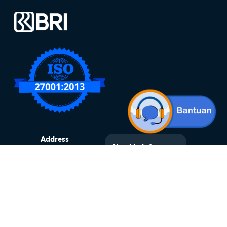
Address
Need help?
Jl. Jend.
Contact the
Sudirman
Cooperation Initiating
No.Kav 44-46,
Work Unit (Regional
RT.14/RW.1, 1,
Office / Nearest BRI
Bend. Hilir,
Branch Office) or
Tanah Abang,