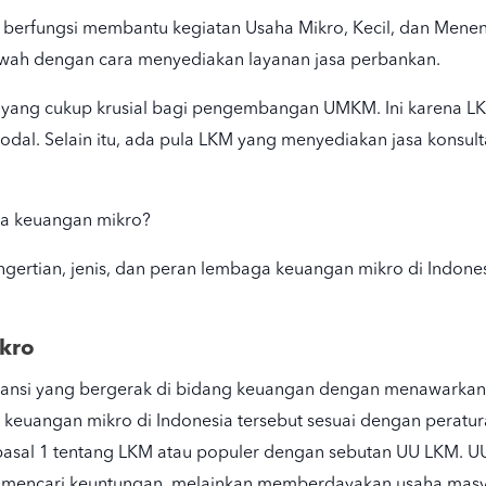
a
berfungsi membantu kegiatan Usaha Mikro, Kecil, dan
Menen
awah
dengan cara menyediakan layanan jasa perbankan.
yang cukup krusial bagi pengembangan UMKM. Ini karena 
dal. Selain itu, ada pula LKM yang menyediakan jasa konsul
ga keuangan mikro?
pengertian, jenis, dan peran lembaga keuangan mikro di Indo
kro
tansi yang bergerak di bidang keuangan dengan menawarkan
a keuangan mikro
di Indonesia tersebut sesuai dengan
peratur
asal 1 tentang LKM atau populer dengan sebutan UU LKM. 
h mencari keuntungan, melainkan memberdayakan usaha masy