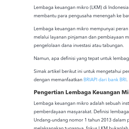
Lembaga keuangan mikro (LKM) di Indonesi
membantu para pengusaha
menengah ke b
Lembaga keuangan mikro
mempunyai peran 
melalui layanan pinjaman dan pembiayaan mo
pengelolaan dana investasi atau tabungan.
Namun, apa definisi yang tepat untuk lemba
Simak artikel berikut ini untuk mengetahui 
dengan memanfaatkan
BRIAPI dari bank BRI
.
Pengertian Lembaga Keuangan Mi
Lembaga keuangan mikro adalah sebuah ins
pemberdayaan masyarakat.
Definisi lembag
Undang-
undang nomor 1
tahun 2013 dalam p
melaksanakan tugasnya, fokus LKM bukanla