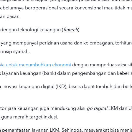
sebelumnya beroperasional secara konvensional mau tidak m
an pasar.
i dengan teknologi keuangan (
fintech
).
JK yang mempunyai
perizinan usaha dan kelembagaan
, terhit
insip syariah
.
esia untuk menumbuhkan ekonomi
dengan memperluas aksesib
tas layanan keuangan (bank) dalam pengembangan dan keber
novasi keuangan digital (IKD), bisnis dapat tumbuh dan be
ektor jasa keuangan juga mendukung aksi
go digital
LKM dan U
guna meraih target inklusi.
an pemanfaatan layanan LKM. Sehingga, masyarakat bisa me