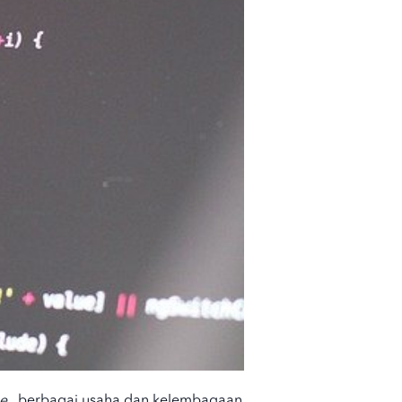
ne
, berbagai
usaha dan kelembagaan