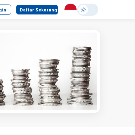
Select
gin
Daftar Sekarang
your
language