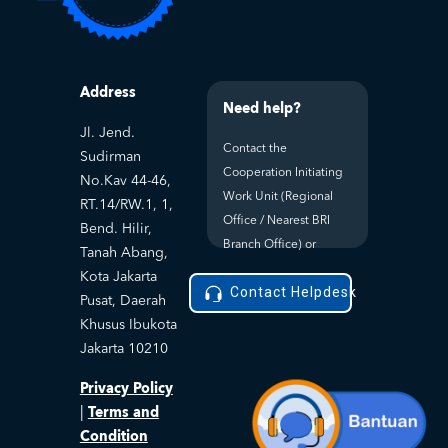
Address
Need help?
Jl. Jend.
Contact the
Sudirman
Cooperation Initiating
No.Kav 44-46,
Work Unit (Regional
RT.14/RW.1, 1,
Office / Nearest BRI
Bend. Hilir,
Branch Office) or
Tanah Abang,
Kota Jakarta
Contact Helpdesk
Pusat, Daerah
Khusus Ibukota
Jakarta 10210
Privacy Policy
Terms and
|
Condition