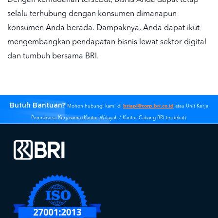
Dengan kemudahan tersebut, bisnis Anda dapat tetap
selalu terhubung dengan konsumen dimanapun
konsumen Anda berada. Dampaknya, Anda dapat ikut
mengembangkan pendapatan bisnis lewat sektor digital
dan tumbuh bersama BRI.
Butuh Bantuan?
briapi@corp.bri.co.id
Mohon hubungi kami di
atau Unit Kerja
Pemrakarsa Kerjasama (Kantor Wilayah / Kantor Cabang BRI terdekat).