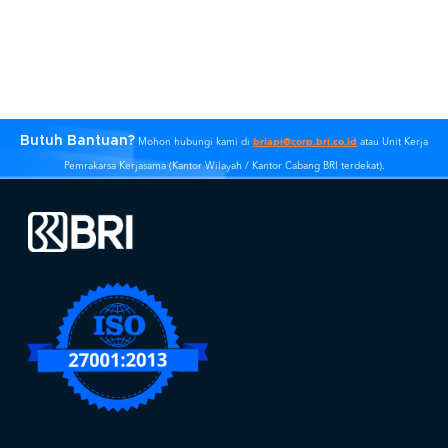
Butuh Bantuan?
briapi@corp.bri.co.id
Mohon hubungi kami di
atau Unit Kerja
Pemrakarsa Kerjasama (Kantor Wilayah / Kantor Cabang BRI terdekat).