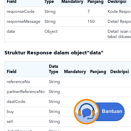
Field
Type
Mandatory
Panjang
Deskripsi
responseCode
String
7
Kode Respo
responseMessage
String
150
Detail Resp
data
Object
Detail isian
tabel dibawa
Struktur Response dalam object"data"
Data
Field
Type
Mandatory
Panjang
Deskripsi
referenceNo
String
partnerReferenceNo
String
dealCode
String
buy
String
sell
String