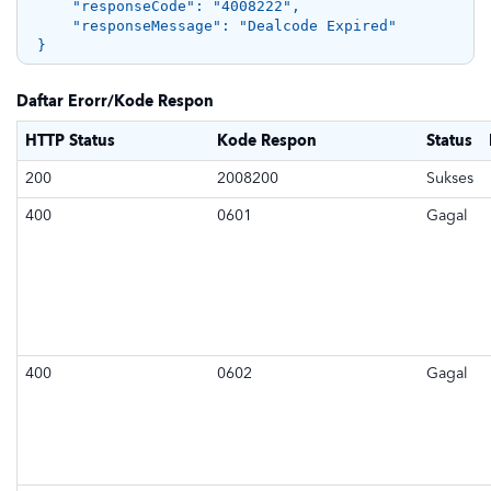
    "responseCode": "4008222", 

    "responseMessage": "Dealcode Expired" 

Daftar Erorr/Kode Respon
HTTP Status
Kode Respon
Status
200
2008200
Sukses
400
0601
Gagal
400
0602
Gagal