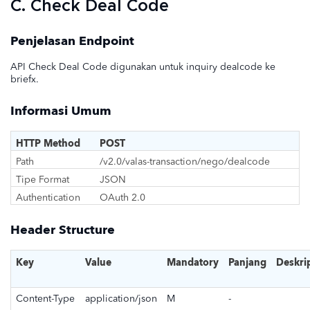
C. Check Deal Code
Penjelasan Endpoint
API Check Deal Code digunakan untuk inquiry dealcode ke
briefx.
Informasi Umum
HTTP Method
POST
Path
/v2.0/valas-transaction/nego/dealcode
Tipe Format
JSON
Authentication
OAuth 2.0
Header Structure
Key
Value
Mandatory
Panjang
Deskri
Content-Type
application/json
M
-