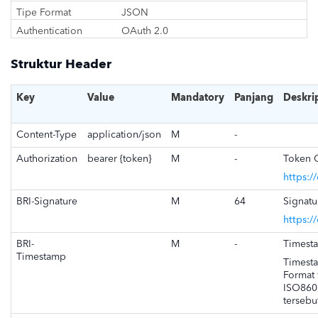
Tipe Format
JSON
Authentication
OAuth 2.0
Struktur Header
Key
Value
Mandatory
Panjang
Deskri
Content-Type
application/json
M
-
Authorization
bearer {token}
M
-
Token 
https:/
BRI-Signature
M
64
Signatu
https:/
BRI-
M
-
Timest
Timestamp
Timest
Format
ISO860
tersebu