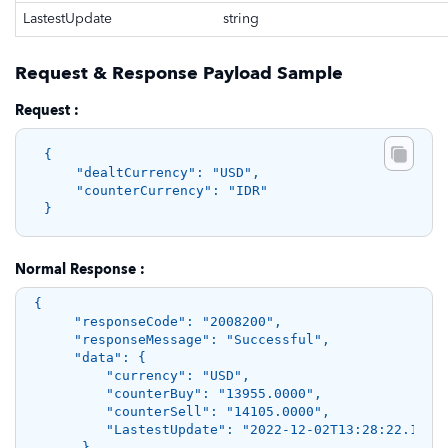
LastestUpdate
string
Request & Response Payload Sample
Request :
{ 

    "dealtCurrency": "USD", 

    "counterCurrency": "IDR" 

Normal Response :
{ 

     "responseCode": "2008200", 

     "responseMessage": "Successful", 

     "data": { 

         "currency": "USD", 

         "counterBuy": "13955.0000", 

         "counterSell": "14105.0000", 

         "LastestUpdate": "2022-12-02T13:28:22.1" 

      }
