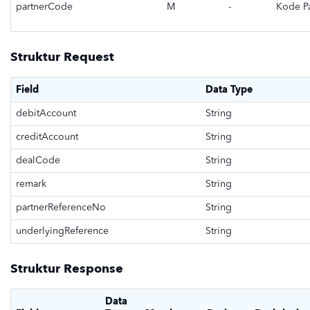
partnerCode
M
-
Kode Pa
Struktur Request
Field
Data Type
debitAccount
String
creditAccount
String
dealCode
String
remark
String
partnerReferenceNo
String
underlyingReference
String
Struktur Response
Data