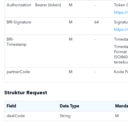
Authorization
Bearer {token}
M
-
Token 
https:/
BRI-Signature
M
64
Signatu
https:/
BRI-
M
-
Timest
Timestamp
Timest
Format
ISO860
tersebu
partnerCode
M
-
Kode Pa
Struktur Request
Field
Data Type
Manda
dealCode
String
M