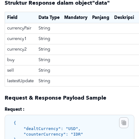
Struktur Response dalam object"data"
Field
Data Type
Mandatory
Panjang
Deskripsi
currencyPair
String
currency1
String
currency2
String
buy
String
sell
String
lastestUpdate
String
Request & Response Payload Sample
Request :
{ 

    "dealtCurrency": "USD", 

    "counterCurrency": "IDR" 
