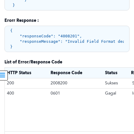
Erorr Response :
{ 

    "responseCode": "4008201", 

    "responseMessage": "Invalid Field Format dealtCu
List of Error/Response Code
HTTP Status
Response Code
Status
R
200
2008200
Sukses
S
400
0601
Gagal
I