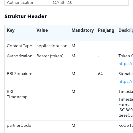
Authentication
OAuth 2.0
Struktur Header
Key
Value
Mandatory
Panjang
Deskri
Content-Type
application/json
M
-
Authorization
Bearer {token}
M
-
Token 
https:/
BRI-Signature
M
64
Signatu
https:/
BRI-
M
-
Timest
Timestamp
Timest
Format
ISO860
tersebu
partnerCode
M
Kode Pa