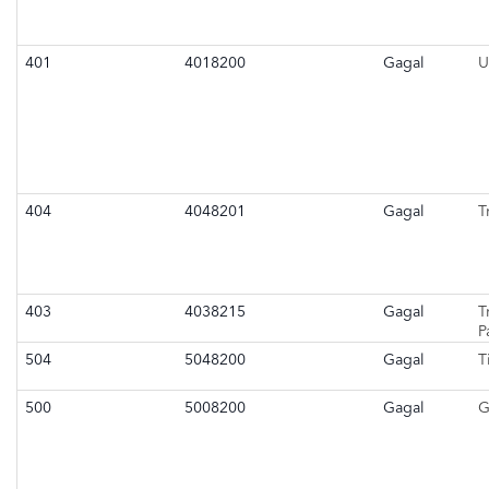
401
4018200
Gagal
U
404
4048201
Gagal
T
403
4038215
Gagal
T
P
504
5048200
Gagal
T
500
5008200
Gagal
G