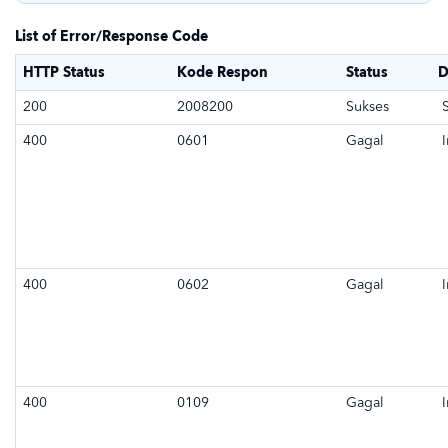
List of Error/Response Code
HTTP Status
Kode Respon
Status
D
200
2008200
Sukses
S
400
0601
Gagal
I
400
0602
Gagal
I
400
0109
Gagal
I