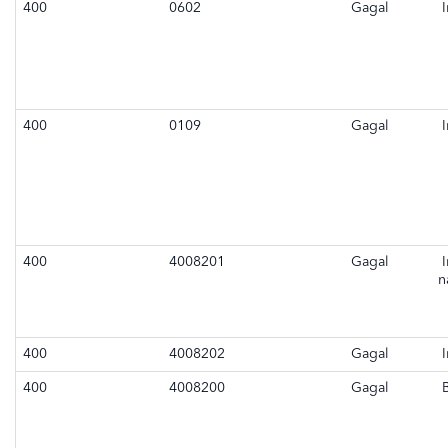
400
0602
Gagal
I
400
0109
Gagal
I
400
4008201
Gagal
I
n
400
4008202
Gagal
I
400
4008200
Gagal
B