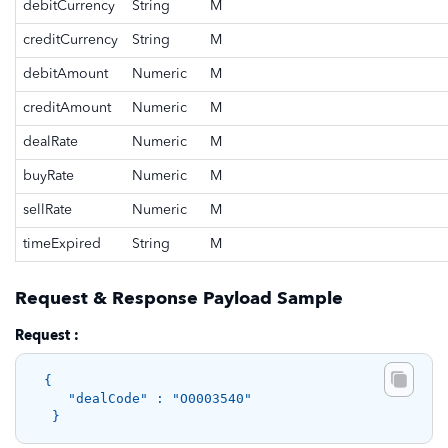
debitCurrency
String
M
creditCurrency
String
M
debitAmount
Numeric
M
creditAmount
Numeric
M
dealRate
Numeric
M
buyRate
Numeric
M
sellRate
Numeric
M
timeExpired
String
M
Request & Response Payload Sample
Request :
{ 

   "dealCode" : "O0003540" 
