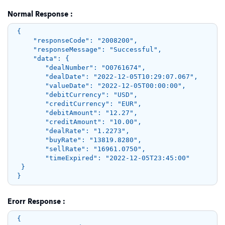
Normal Response :
{ 

    "responseCode": "2008200", 

    "responseMessage": "Successful", 

    "data": { 

       "dealNumber": "O0761674", 

       "dealDate": "2022-12-05T10:29:07.067", 

       "valueDate": "2022-12-05T00:00:00", 

       "debitCurrency": "USD", 

       "creditCurrency": "EUR", 

       "debitAmount": "12.27", 

       "creditAmount": "10.00", 

       "dealRate": "1.2273", 

       "buyRate": "13819.8280", 

       "sellRate": "16961.0750", 

       "timeExpired": "2022-12-05T23:45:00"

 } 

Erorr Response :
{
