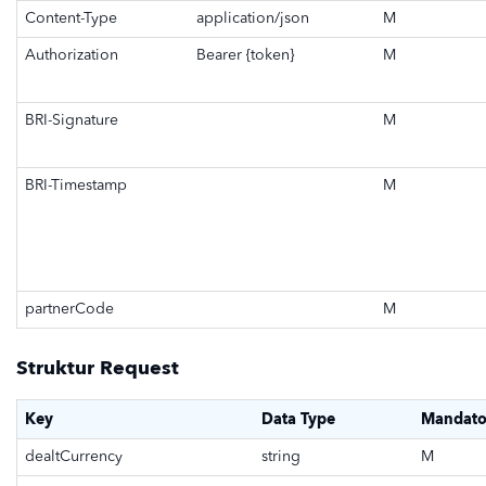
Content-Type
application/json
M
Authorization
Bearer {token}
M
BRI-Signature
M
BRI-Timestamp
M
partnerCode
M
Struktur Request
Key
Data Type
Mandato
dealtCurrency
string
M