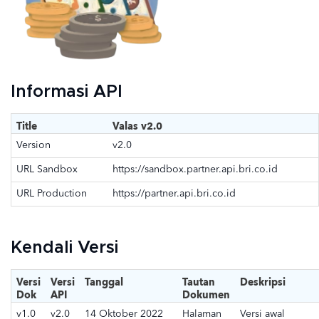
Informasi API
Title
Valas v2.0
Version
v2.0
URL Sandbox
https://sandbox.partner.api.bri.co.id
URL Production
https://partner.api.bri.co.id
Kendali Versi
Versi
Versi
Tanggal
Tautan
Deskripsi
Dok
API
Dokumen
v1.0
v2.0
14 Oktober 2022
Halaman
Versi awal