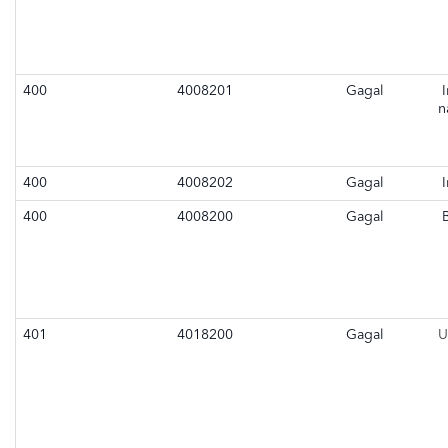
400
4008201
Gagal
I
n
400
4008202
Gagal
I
400
4008200
Gagal
B
401
4018200
Gagal
U