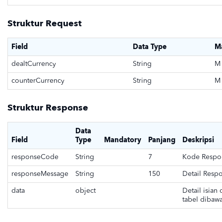
Struktur Request
Field
Data Type
M
dealtCurrency
String
M
counterCurrency
String
M
Struktur Response
Data
Field
Type
Mandatory
Panjang
Deskripsi
responseCode
String
7
Kode Respo
responseMessage
String
150
Detail Resp
data
object
Detail isian
tabel dibawa