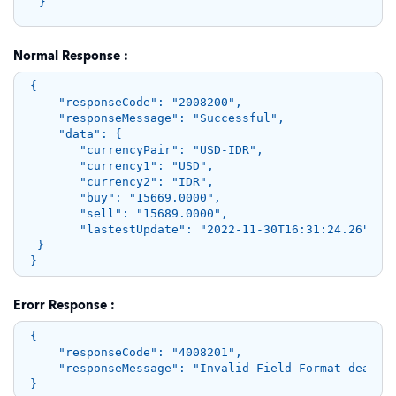
Normal Response :
{ 

    "responseCode": "2008200", 

    "responseMessage": "Successful",

    "data": { 

       "currencyPair": "USD-IDR", 

       "currency1": "USD", 

       "currency2": "IDR", 

       "buy": "15669.0000", 

       "sell": "15689.0000", 

       "lastestUpdate": "2022-11-30T16:31:24.26"

 } 

Erorr Response :
{ 

    "responseCode": "4008201", 

    "responseMessage": "Invalid Field Format dealtCu