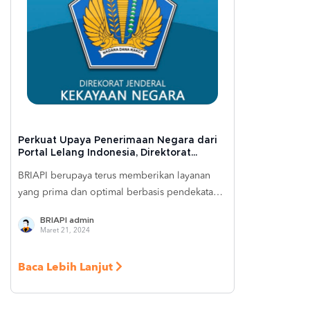
terintegrasi di Indonesia.
Perkuat Upaya Penerimaan Negara dari
Portal Lelang Indonesia, Direktorat
Jenderal Kekayaan Negara Gunakan
BRIAPI berupaya terus memberikan layanan
Layanan BRIVA WS dan BRIVA Push
Notification dari BRIAPI
yang prima dan optimal berbasis pendekatan
bisnis secara customer-oriented, dan akan
BRIAPI admin
terus membuka kolaborasi dengan banyak
Maret 21, 2024
merchant, lembaga, dan instansi di seluruh
Indonesia. BRIAPI saat ini sudah memiliki lebih
Baca Lebih Lanjut
dari 124 layanan API yang digunakan oleh
lebih dari 700 mitra, dengan berbagai
klasifikasi ekosistem, seperti pendidikan,