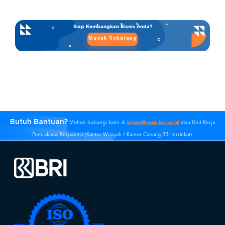
financial technology, koperasi, pemerintahan,
BUMN, dan lain-lain. Kolaborasi ini diharapkan
Siap Kembangkan Bisnis Anda?
dapat membantu pelanggan dalam
Masuk Sekarang
mempermudah dan memperluas jaringan
pembayaran di setiap bisnisnya, salah satunya
DJKN yang saat ini menjadi kontributor
perkembangan perekonomian nasional
melalui pengelolaan aset dan kekayaan
negara.
Butuh Bantuan?
briapi@corp.bri.co.id
Mohon hubungi kami di
atau Unit Kerja
Pemrakarsa Kerjasama (Kantor Wilayah / Kantor Cabang BRI terdekat).