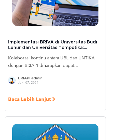
Implementasi BRIVA di Universitas Budi
Luhur dan Universitas Tompotika:
Membantu Peningkatan Eksistensi SNAP
Kolaborasi kontinu antara UBL dan UNTIKA
di Lingkungan Pendidikan
dengan BRIAPI diharapkan dapat
mempercepat adopsi teknologi pembayaran
BRIAPI admin
digital, memastikan transaksi yang transparan
Juni 07, 2024
dan aman, serta meningkatkan kepuasan
mahasiswa dan staf. Kolaborasi ini tidak hanya
Baca Lebih Lanjut
mendukung visi BRI dalam memperluas inklusi
keuangan di Indonesia, tetapi juga
memperkuat peran perguruan tinggi dalam
berkontribusi mengembangkan ekosistem
pembayaran digital yang efisien dan