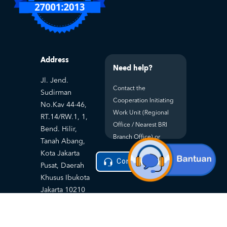
Address
Need help?
Jl. Jend.
Contact the
Sudirman
Cooperation Initiating
No.Kav 44-46,
Work Unit (Regional
RT.14/RW.1, 1,
Office / Nearest BRI
Bend. Hilir,
Branch Office) or
Tanah Abang,
Kota Jakarta
Contact Helpdesk
Pusat, Daerah
Khusus Ibukota
Jakarta 10210
Privacy Policy
Terms and
|