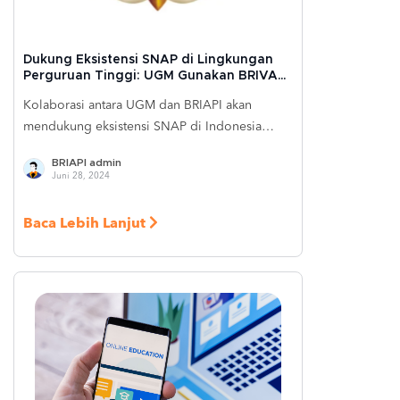
Dukung Eksistensi SNAP di Lingkungan
Perguruan Tinggi: UGM Gunakan BRIVA
Online untuk Kemudahan Transaksi
Kolaborasi antara UGM dan BRIAPI akan
Mahasiswa
mendukung eksistensi SNAP di Indonesia
dengan mempercepat adopsi teknologi
BRIAPI admin
pembayaran digital efisien, aman, dan andal di
Juni 28, 2024
lingkungan perguruan tinggi. Tujuannya
adalah untuk meningkatkan kepuasan
Baca Lebih Lanjut
mahasiswa dan staf, serta mendukung visi BRI
dalam memperluas inklusi keuangan di
pendidikan. Selain itu, kolaborasi ini juga
memperkuat peran UGM dalam berkontribusi
mengembangkan ekosistem pembayaran
digital yang efisien dan terintegrasi di
Indonesia.