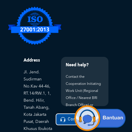
Address
Need help?
Jl. Jend.
Contact the
Sudirman
Cooperation Initiating
No.Kav 44-46,
Work Unit (Regional
RT.14/RW.1, 1,
Office / Nearest BRI
Bend. Hilir,
Branch Office) or
Tanah Abang,
Kota Jakarta
Contact Helpdesk
Pusat, Daerah
Khusus Ibukota