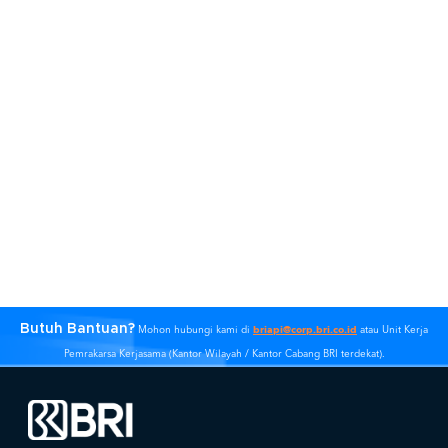
Butuh Bantuan?
briapi@corp.bri.co.id
Mohon hubungi kami di
atau Unit Kerja
Pemrakarsa Kerjasama (Kantor Wilayah / Kantor Cabang BRI terdekat).