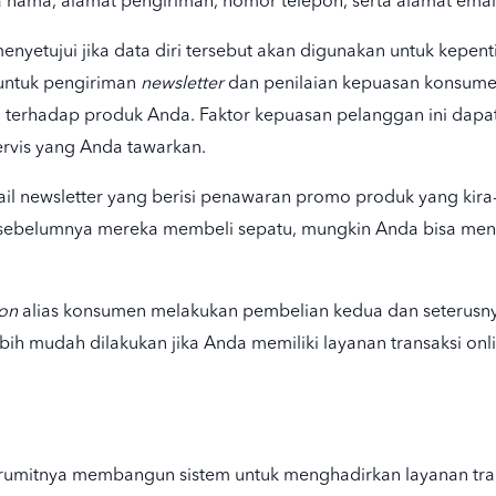
a nama, alamat pengiriman, nomor telepon, serta alamat emai
yetujui jika data diri tersebut akan digunakan untuk kepent
untuk pengiriman
newsletter
dan penilaian kepuasan konsume
terhadap produk Anda. Faktor kepuasan pelanggan ini dapat
ervis yang Anda tawarkan.
il newsletter yang berisi penawaran promo produk yang kir
ka sebelumnya mereka membeli sepatu, mungkin Anda bisa me
ion
alias konsumen melakukan pembelian kedua dan seterusn
lebih mudah dilakukan jika Anda memiliki layanan transaksi 
 rumitnya membangun sistem untuk menghadirkan layanan tra