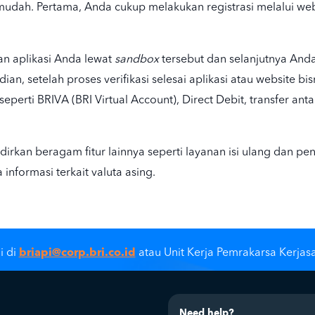
udah. Pertama, Anda cukup melakukan registrasi melalui we
n aplikasi Anda lewat
sandbox
tersebut dan selanjutnya And
ian, setelah proses verifikasi selesai aplikasi atau website b
perti BRIVA (BRI Virtual Account), Direct Debit, transfer ant
rkan beragam fitur lainnya seperti layanan isi ulang dan pe
 informasi terkait valuta asing.
briapi@corp.bri.co.id
i di
atau Unit Kerja Pemrakarsa Kerjas
Need help?