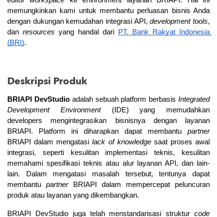
editor workspace 
ke environment layanan BRIAPI. Hal ini 
memungkinkan kami untuk membantu perluasan bisnis Anda 
dengan dukungan kemudahan integrasi API, 
development tools
, 
dan 
resources
 yang handal dari 
PT. Bank Rakyat Indonesia 
(BRI)
.
Deskripsi Produk
BRIAPI DevStudio
 adalah sebuah platform berbasis 
Integrated 
Development Environment
 (IDE) yang memudahkan 
developers mengintegrasikan bisnisnya dengan layanan 
BRIAPI. Platform ini diharapkan dapat membantu 
partner
BRIAPI dalam mengatasi 
lack of knowledge
 saat proses awal 
integrasi, seperti kesulitan implementasi teknis, kesulitan 
memahami spesifikasi teknis atau alur layanan API, dan lain-
lain. Dalam mengatasi masalah tersebut, tentunya dapat 
membantu 
partner
 BRIAPI dalam mempercepat peluncuran 
produk atau layanan yang dikembangkan.
BRIAPI DevStudio juga telah menstandarisasi struktur 
code