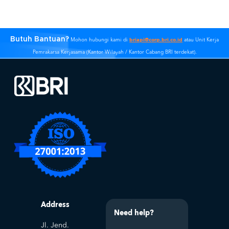
Butuh Bantuan?
briapi@corp.bri.co.id
Mohon hubungi kami di
atau Unit Kerja
Pemrakarsa Kerjasama (Kantor Wilayah / Kantor Cabang BRI terdekat).
Address
Need help?
Jl. Jend.