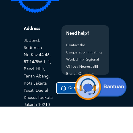
Address
Need help?
Jl. Jend.
Contact the
Sudirman
Cooperation Initiating
No.Kav 44-46,
Work Unit (Regional
RT.14/RW.1, 1,
Office / Nearest BRI
Bend. Hilir,
Branch Office) or
Tanah Abang,
Kota Jakarta
Contact Helpdesk
Pusat, Daerah
Khusus Ibukota
Jakarta 10210
Privacy Policy
Terms and
|
Condition