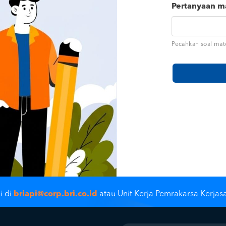
Pertanyaan 
Pecahkan soal mat
briapi@corp.bri.co.id
i di
atau Unit Kerja Pemrakarsa Kerjas