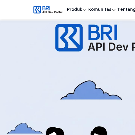
Lompat ke isi utama
Produk
Komunitas
Tentan