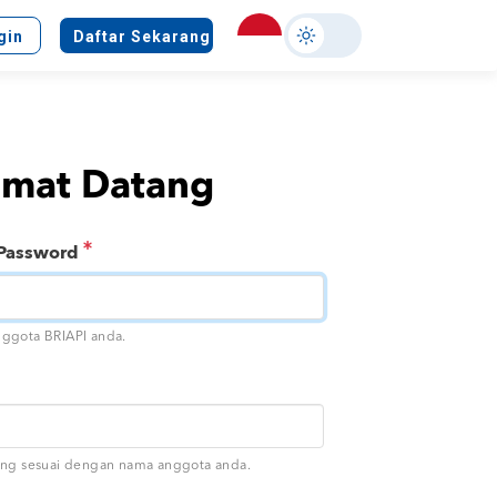
Select
gin
Daftar Sekarang
your
language
amat Datang
 Password
ggota BRIAPI anda.
ang sesuai dengan nama anggota anda.