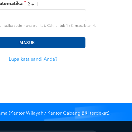
matematika
2 + 1 =
ematika sederhana berikut. Cth. untuk 1+3, masukkan 4.
Lupa kata sandi Anda?
ama (Kantor Wilayah / Kantor Cabang BRI terdekat).