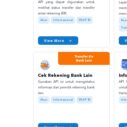
API yang dapat digunakan untuk
Laya
melihat status transfer dari transfer
memb
antar rekening BRI.
merch
Akun
Informasional
SNAP BI
Pem
Tran
View More
Transfer Ke
Bank Lain
Cek Rekening Bank Lain
Inf
Gunakan API ini untuk mengetahui
API 
informasi dari pemilik rekening bank
untu
lain.
trans
Akun
Informasional
SNAP BI
Inf