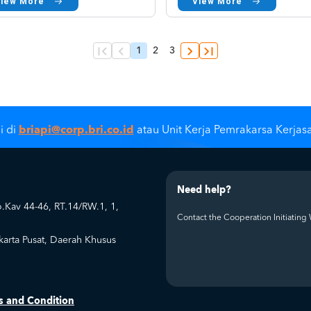
View More
View More
First page
Halaman sebelumnya
Halaman berikutnya
Last page
Halaman
1
Page
2
Page
3
sekarang
briapi@corp.bri.co.id
i di
atau Unit Kerja Pemrakarsa Kerjas
Need help?
.Kav 44-46, RT.14/RW.1, 1,
Contact the Cooperation Initiating 
arta Pusat, Daerah Khusus
s and Condition