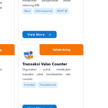
melakukan pengecekan detail
uk
rekening BRI.
at
Akun
Informasional
SNAP BI
View More
ng
Valuta Asing
Transaksi Valas Counter
si
Digunakan untuk melakukan
transaksi valas berdasarkan rate
counter
Investasi
Transaksional