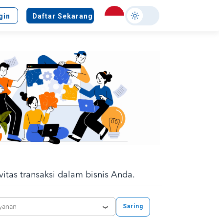
Select
gin
Daftar Sekarang
your
language
tas transaksi dalam bisnis Anda.
Saring
ayanan