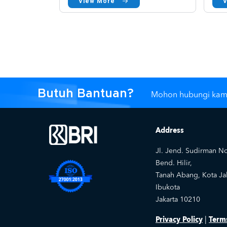
View More
Pagination
Butuh Bantuan?
Mohon hubungi kam
Address
Jl. Jend. Sudirman No
Bend. Hilir,
Tanah Abang, Kota Jak
Ibukota
Jakarta 10210
Privacy Policy
Term
|