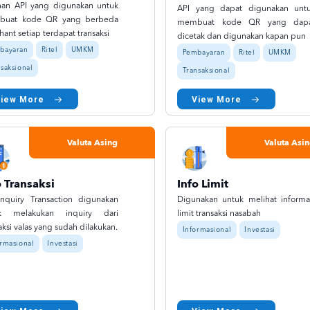
nan API yang digunakan untuk
API yang dapat digunakan unt
uat kode QR yang berbeda
membuat kode QR yang dap
ant setiap terdapat transaksi
dicetak dan digunakan kapan pun
bayaran
Ritel
UMKM
Pembayaran
Ritel
UMKM
saksional
Transaksional
View More
View More
Valuta Asing
Valuta Asi
o Transaksi
Info Limit
Inquiry Transaction digunakan
Digunakan untuk melihat informa
k melakukan inquiry dari
limit transaksi nasabah
aksi valas yang sudah dilakukan.
Informasional
Investasi
ormasional
Investasi