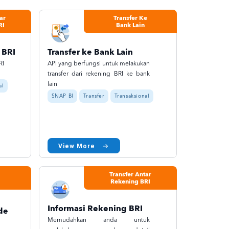
ar
Transfer Ke
RI
Bank Lain
 BRI
Transfer ke Bank Lain
RI
API yang berfungsi untuk melakukan
transfer dari rekening BRI ke bank
lain
al
SNAP BI
Transfer
Transaksional
View More
Transfer Antar
Rekening BRI
Informasi Rekening BRI
de
Memudahkan anda untuk