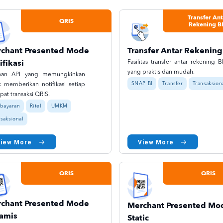
Transfer Ant
QRIS
Rekening B
chant Presented Mode
Transfer Antar Rekening
ifikasi
Fasilitas transfer antar rekening B
yang praktis dan mudah.
nan API yang memungkinkan
SNAP BI
Transfer
Transaksion
k memberikan notifikasi setiap
pat transaksi QRIS.
bayaran
Ritel
UMKM
saksional
View More
View More
QRIS
QRIS
chant Presented Mode
Merchant Presented Mo
amis
Static